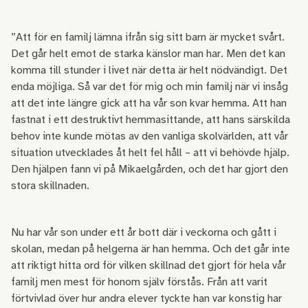
”Att för en familj lämna ifrån sig sitt barn är mycket svårt.
Det går helt emot de starka känslor man har. Men det kan
komma till stunder i livet när detta är helt nödvändigt. Det
enda möjliga. Så var det för mig och min familj när vi insåg
att det inte längre gick att ha vår son kvar hemma. Att han
fastnat i ett destruktivt hemmasittande, att hans särskilda
behov inte kunde mötas av den vanliga skolvärlden, att vår
situation utvecklades åt helt fel håll – att vi behövde hjälp.
Den hjälpen fann vi på Mikaelgården, och det har gjort den
stora skillnaden.
Nu har vår son under ett år bott där i veckorna och gått i
skolan, medan på helgerna är han hemma. Och det går inte
att riktigt hitta ord för vilken skillnad det gjort för hela vår
familj men mest för honom själv förstås. Från att varit
förtvivlad över hur andra elever tyckte han var konstig har