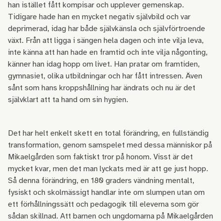
han istället fått kompisar och upplever gemenskap.
Tidigare hade han en mycket negativ självbild och var
deprimerad, idag har både självkänsla och självförtroende
växt. Från att ligga i sängen hela dagen och inte vilja leva,
inte känna att han hade en framtid och inte vilja någonting,
känner han idag hopp om livet. Han pratar om framtiden,
gymnasiet, olika utbildningar och har fått intressen. Även
sånt som hans kroppshållning har ändrats och nu är det
självklart att ta hand om sin hygien.
Det har helt enkelt skett en total förändring, en fullständig
transformation, genom samspelet med dessa människor på
Mikaelgården som faktiskt tror på honom. Visst är det
mycket kvar, men det man lyckats med är att ge just hopp.
Så denna förändring, en 180 graders vändning mentalt,
fysiskt och skolmässigt handlar inte om slumpen utan om
ett förhållningssätt och pedagogik till eleverna som gör
sådan skillnad. Att barnen och ungdomarna på Mikaelgården