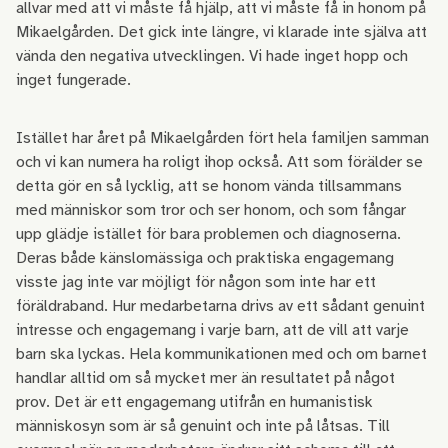
allvar med att vi måste få hjälp, att vi måste få in honom på
Mikaelgården. Det gick inte längre, vi klarade inte själva att
vända den negativa utvecklingen. Vi hade inget hopp och
inget fungerade.
Istället har året på Mikaelgården fört hela familjen samman
och vi kan numera ha roligt ihop också. Att som förälder se
detta gör en så lycklig, att se honom vända tillsammans
med människor som tror och ser honom, och som fångar
upp glädje istället för bara problemen och diagnoserna.
Deras både känslomässiga och praktiska engagemang
visste jag inte var möjligt för någon som inte har ett
föräldraband. Hur medarbetarna drivs av ett sådant genuint
intresse och engagemang i varje barn, att de vill att varje
barn ska lyckas. Hela kommunikationen med och om barnet
handlar alltid om så mycket mer än resultatet på något
prov. Det är ett engagemang utifrån en humanistisk
människosyn som är så genuint och inte på låtsas. Till