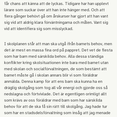
får chans att känna att de lyckas. Tidigare har han upplevt
lärare som suckar över att han inte hänger med. Och att
flera gånger behövt gå om årskurser har gjort att han vant
sig vid att aldrig klara förväntningarna och målen. Vant sig
vid att identifiera sig som misslyckad.
I skolplanen står att man ska utgå ifrån barnets behov, men
det är mest en massa fina ord på pappret. Det vet de flesta
som har barn med särskilda behov. Alla dessa ständiga
konflikter kring skolsituationen inte bara med barnet utan
med skolan och socialförvaltningen, de som bestämt att
barnet måste gå i skolan annars blir vi som föräldrar
anmälda. Denna kamp för att ens barn ska kunna ha en
dräglig skolgång som tog all vår energi och gjorde oss så
nedslagna och förtvivlade. Det är egentligen orimligt allt
som krävs av oss föräldrar med barn som har särskilda
behov för att de ska få sin rätt till skolgång. Jag hade tur
som har en stadsdelsförvaltning som insåg att jag menade